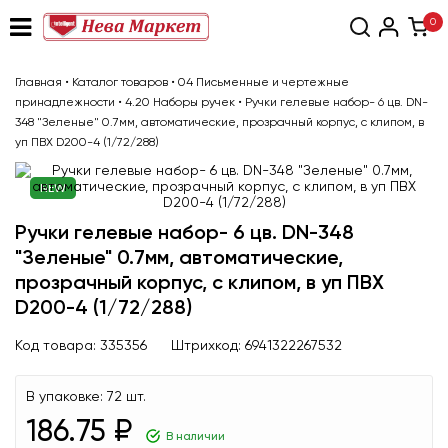
0
Главная
•
Каталог товаров
•
04 Письменные и чертежные
принадлежности
•
4.20 Наборы ручек
•
Ручки гелевые набор- 6 цв. DN-
348 "Зеленые" 0.7мм, автоматические, прозрачный корпус, с клипом, в
уп ПВХ D200-4 (1/72/288)
NEW
Ручки гелевые набор- 6 цв. DN-348
"Зеленые" 0.7мм, автоматические,
прозрачный корпус, с клипом, в уп ПВХ
D200-4 (1/72/288)
Код товара:
335356
Штрихкод:
6941322267532
В упаковке:
72 шт.
186.75 ₽
В наличии