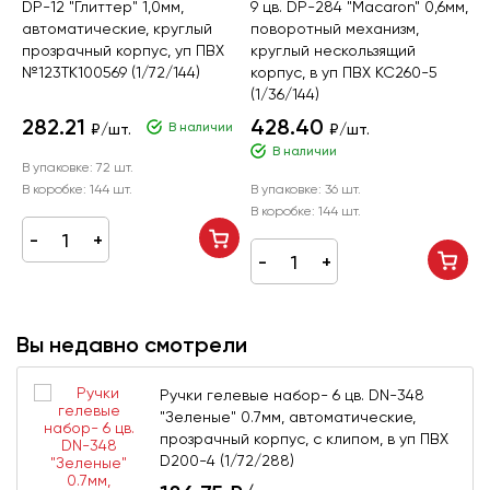
DP-12 "Глиттер" 1,0мм,
9 цв. DP-284 "Macaron" 0,6мм,
D
автоматические, круглый
поворотный механизм,
и
прозрачный корпус, уп ПВХ
круглый нескользящий
к
№123TK100569 (1/72/144)
корпус, в уп ПВХ KC260-5
к
(1/36/144)
282.21
428.40
В наличии
₽/шт.
₽/шт.
В наличии
В упаковке:
72 шт.
В
В коробке:
144 шт.
В упаковке:
36 шт.
В
В коробке:
144 шт.
Вы недавно смотрели
Ручки гелевые набор- 6 цв. DN-348
"Зеленые" 0.7мм, автоматические,
прозрачный корпус, с клипом, в уп ПВХ
D200-4 (1/72/288)