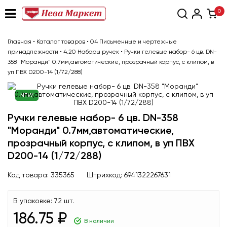
0
Главная
•
Каталог товаров
•
04 Письменные и чертежные
принадлежности
•
4.20 Наборы ручек
•
Ручки гелевые набор- 6 цв. DN-
358 "Моранди" 0.7мм,автоматические, прозрачный корпус, с клипом, в
уп ПВХ D200-14 (1/72/288)
NEW
Ручки гелевые набор- 6 цв. DN-358
"Моранди" 0.7мм,автоматические,
прозрачный корпус, с клипом, в уп ПВХ
D200-14 (1/72/288)
Код товара:
335365
Штрихкод:
6941322267631
В упаковке:
72 шт.
186.75 ₽
В наличии