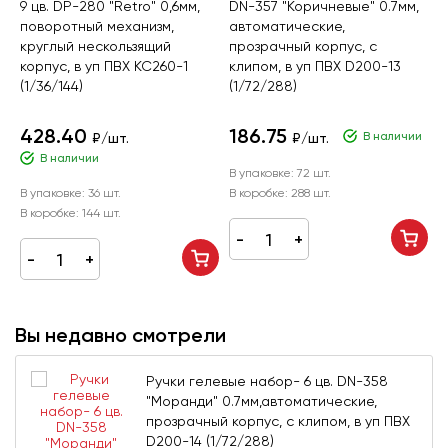
9 цв. DP-280 "Retro" 0,6мм,
DN-357 "Коричневые" 0.7мм,
C
поворотный механизм,
автоматические,
М
круглый нескользящий
прозрачный корпус, с
(
корпус, в уп ПВХ KC260-1
клипом, в уп ПВХ D200-13
(1/36/144)
(1/72/288)
428.40
186.75
В наличии
₽/шт.
₽/шт.
В наличии
В упаковке:
72 шт.
В
В упаковке:
36 шт.
В коробке:
288 шт.
В
В коробке:
144 шт.
Вы недавно смотрели
Ручки гелевые набор- 6 цв. DN-358
"Моранди" 0.7мм,автоматические,
прозрачный корпус, с клипом, в уп ПВХ
D200-14 (1/72/288)