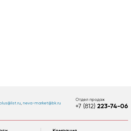
Отдел продаж
lus@list.ru
,
neva-market@bk.ru
223-74-06
+7 (812)
оги
Компания