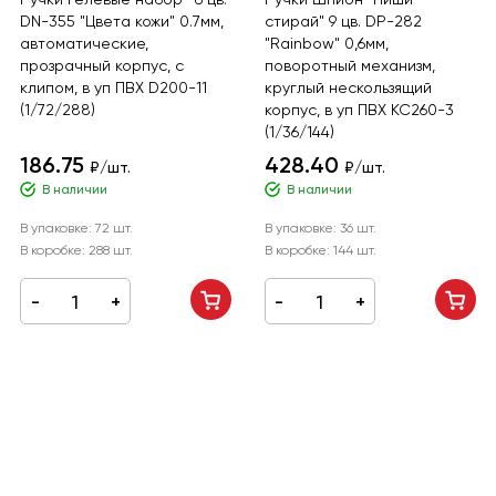
DN-355 "Цвета кожи" 0.7мм,
стирай" 9 цв. DP-282
автоматические,
"Rainbow" 0,6мм,
прозрачный корпус, с
поворотный механизм,
клипом, в уп ПВХ D200-11
круглый нескользящий
(1/72/288)
корпус, в уп ПВХ KC260-3
(1/36/144)
186.75
428.40
₽/шт.
₽/шт.
В наличии
В наличии
В упаковке:
72 шт.
В упаковке:
36 шт.
В коробке:
288 шт.
В коробке:
144 шт.