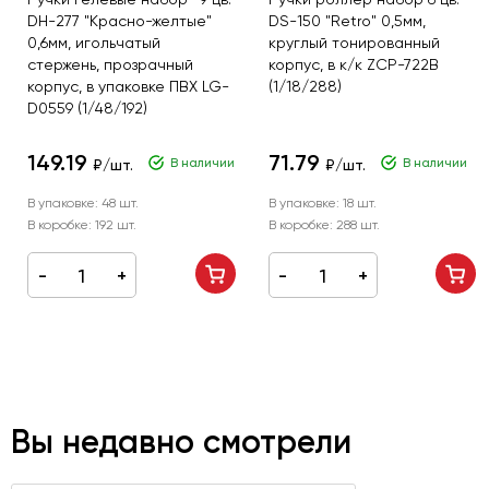
DH-277 "Красно-желтые"
DS-150 "Retro" 0,5мм,
0,6мм, игольчатый
круглый тонированный
стержень, прозрачный
корпус, в к/к ZCP-722B
корпус, в упаковке ПВХ LG-
(1/18/288)
D0559 (1/48/192)
149.19
71.79
В наличии
В наличии
₽/шт.
₽/шт.
В упаковке:
48 шт.
В упаковке:
18 шт.
В коробке:
192 шт.
В коробке:
288 шт.
Вы недавно смотрели