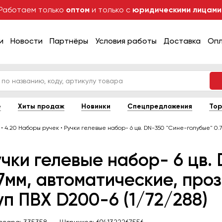
Работаем только
оптом
и только с
юридическими лицами
и
Новости
Партнёры
Условия работы
Доставка
Оп
е
Хиты продаж
Новинки
Спецпредложения
Тор
•
4.20 Наборы ручек
•
Ручки гелевые набор- 6 цв. DN-350 "Сине-голубые" 0.
чки гелевые набор- 6 цв.
7мм, автоматические, проз
уп ПВХ D200-6 (1/72/288)