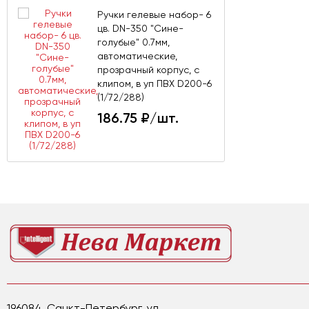
Ручки гелевые набор- 6
цв. DN-350 "Сине-
голубые" 0.7мм,
автоматические,
прозрачный корпус, с
клипом, в уп ПВХ D200-6
(1/72/288)
186.75
₽/шт.
196084, Санкт-Петербург, ул.