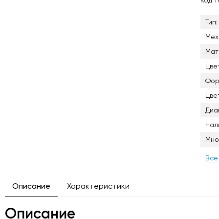
Код 
Тип:
Мех
Мат
Цве
Фор
Цве
Диа
Нал
Мно
Все
Описание
Характеристики
Описание