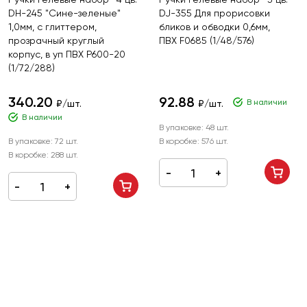
DH-245 "Сине-зеленые"
DJ-355 Для прорисовки
1,0мм, с глиттером,
бликов и обводки 0,6мм,
прозрачный круглый
ПВХ F0685 (1/48/576)
корпус, в уп ПВХ P600-20
(1/72/288)
340.20
92.88
В наличии
₽/шт.
₽/шт.
В наличии
В упаковке:
48 шт.
В упаковке:
72 шт.
В коробке:
576 шт.
В коробке:
288 шт.