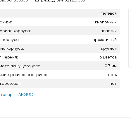
товара:
335358
Штрихкод:
6941322267556
гелевая
анизм:
кнопочный
ериал корпуса:
пластик
т корпуса:
прозрачный
ма корпуса:
круглая
т чернил:
6 цветов
метр пишущего узла:
0.7 мм
ичие резинового грипа:
есть
горазовая:
нет
 товары LANGUO