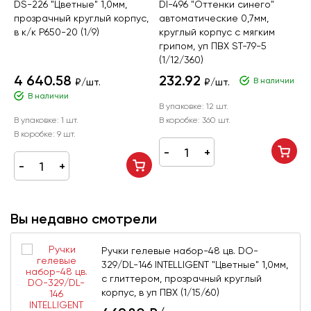
DS-226 "Цветные" 1,0мм,
DI-496 "Оттенки синего"
D
прозрачный круглый корпус,
автоматические 0,7мм,
0
в к/к P650-20 (1/9)
круглый корпус с мягким
п
грипом, уп ПВХ ST-79-5
у
(1/12/360)
(
4 640.58
232.92
1
В наличии
₽/шт.
₽/шт.
В наличии
В упаковке:
12 шт.
В
В упаковке:
1 шт.
В коробке:
360 шт.
В
В коробке:
9 шт.
Вы недавно смотрели
Ручки гелевые набор-48 цв. DO-
329/DL-146 INTELLIGENT "Цветные" 1,0мм,
с глиттером, прозрачный круглый
корпус, в уп ПВХ (1/15/60)