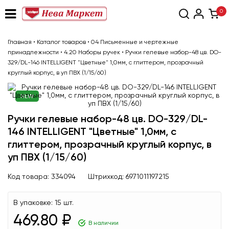
0
Главная
•
Каталог товаров
•
04 Письменные и чертежные
принадлежности
•
4.20 Наборы ручек
•
Ручки гелевые набор-48 цв. DO-
329/DL-146 INTELLIGENT "Цветные" 1,0мм, с глиттером, прозрачный
круглый корпус, в уп ПВХ (1/15/60)
NEW
Ручки гелевые набор-48 цв. DO-329/DL-
146 INTELLIGENT "Цветные" 1,0мм, с
глиттером, прозрачный круглый корпус, в
уп ПВХ (1/15/60)
Код товара:
334094
Штрихкод:
6971011197215
В упаковке:
15 шт.
469.80 ₽
В наличии