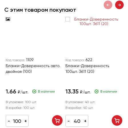
С этим товаром покупают
1109
622
Код товара:
Код товара:
К
Бланки-Доверенность авто.
Бланки-Доверенность
Б
двойная (100)
100шт. 3611 (20)
"
о
1.66
13.35
В наличии
В наличии
₽/шт.
₽/шт.
В упаковке:
100 шт.
В упаковке:
40 шт.
В
В коробке:
100 шт.
В коробке:
40 шт.
В