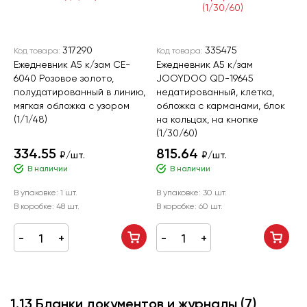
317290
335475
Код товара:
Код товара:
Ежедневник А5 к/зам CE-
Ежедневник А5 к/зам
6040 Розовое золото,
JOOYDOO QD-19645
полудатированный в линию,
недатированный, клетка,
мягкая обложка с узором
обложка с карманами, блок
(1/1/48)
на кольцах, на кнопке
(1/30/60)
334.55
815.64
₽/шт.
₽/шт.
В наличии
В наличии
В упаковке:
1 шт.
В упаковке:
30 шт.
В коробке:
48 шт.
В коробке:
60 шт.
1.13 Бланки документов и журналы
(7)