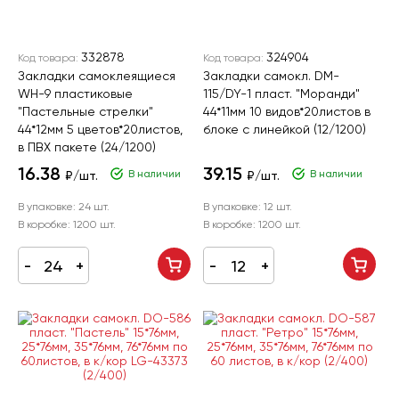
332878
324904
Код товара:
Код товара:
Закладки самоклеящиеся
Закладки самокл. DM-
WH-9 пластиковые
115/DY-1 пласт. "Моранди"
"Пастельные стрелки"
44*11мм 10 видов*20листов в
44*12мм 5 цветов*20листов,
блоке с линейкой (12/1200)
в ПВХ пакете (24/1200)
16.38
39.15
В наличии
В наличии
₽/шт.
₽/шт.
В упаковке:
24 шт.
В упаковке:
12 шт.
В коробке:
1200 шт.
В коробке:
1200 шт.