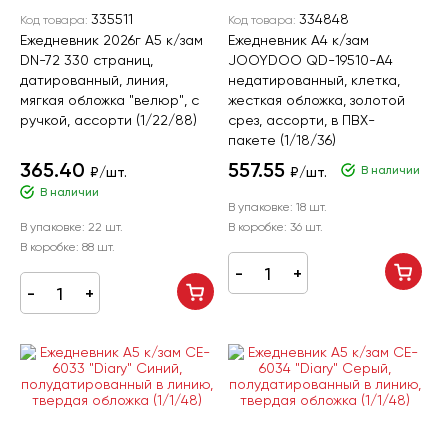
335511
334848
Код товара:
Код товара:
Ежедневник 2026г А5 к/зам
Ежедневник А4 к/зам
DN-72 330 страниц,
JOOYDOO QD-19510-A4
датированный, линия,
недатированный, клетка,
мягкая обложка "велюр", с
жесткая обложка, золотой
ручкой, ассорти (1/22/88)
срез, ассорти, в ПВХ-
пакете (1/18/36)
365.40
557.55
В наличии
₽/шт.
₽/шт.
В наличии
В упаковке:
18 шт.
В упаковке:
22 шт.
В коробке:
36 шт.
В коробке:
88 шт.