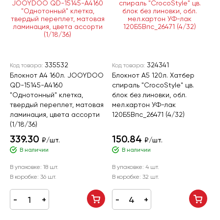
335532
324341
Код товара:
Код товара:
Блокнот А4 160л. JOOYDOO
Блокнот А5 120л. Хатбер
QD-15145-A4160
спираль "CrocoStyle" цв.
"Однотонный" клетка,
блок без линовки, обл.
твердый переплет, матовая
мел.картон УФ-лак
ламинация, цвета ассорти
120Б5Впс_26471 (4/32)
(1/18/36)
339.30
150.84
₽/шт.
₽/шт.
В наличии
В наличии
В упаковке:
18 шт.
В упаковке:
4 шт.
В коробке:
36 шт.
В коробке:
32 шт.