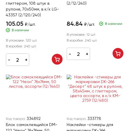
глиттером, 108 штук в
(2/12/240)
рулоне, 70х50мм, в к/к LG-
43357 (2/120/240)
105.05
84.84
В наличии
₽/шт.
₽/шт.
В наличии
В упаковке:
12 шт.
В упаковке:
120 шт.
В коробке:
240 шт.
В коробке:
240 шт.
334892
333778
Код товара:
Код товара:
Блок самоклеящийся DM-
Наклейки -стикеры для
122 "Неон" 76х76мм, 50
маркировки DK-266