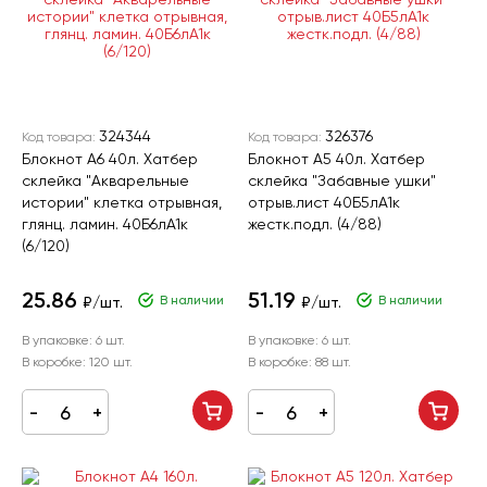
324344
326376
Код товара:
Код товара:
Блокнот А6 40л. Хатбер
Блокнот А5 40л. Хатбер
склейка "Акварельные
склейка "Забавные ушки"
истории" клетка отрывная,
отрыв.лист 40Б5лA1к
глянц. ламин. 40Б6лA1к
жестк.подл. (4/88)
(6/120)
25.86
51.19
В наличии
В наличии
₽/шт.
₽/шт.
В упаковке:
6 шт.
В упаковке:
6 шт.
В коробке:
120 шт.
В коробке:
88 шт.