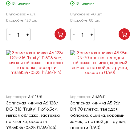
В наличии
В наличии
В упаковке:
4 шт.
В упаковке:
40 шт.
В коробке:
128 шт.
В коробке:
80 шт.
331408
333631
Код товара:
Код товара:
Записная книжка А6 128л.
Записная книжка А5 96л.
DG-316 "Fruity" 11,6*16,5см,
DN-70 клетка, твердая
мягкая обложка, застежка
обложка, сшивка, кодовый
на кнопке, ассорти
замок, с петлей для ручки,
YS36K34-0525 (1/36/144)
ассорти (1/60)