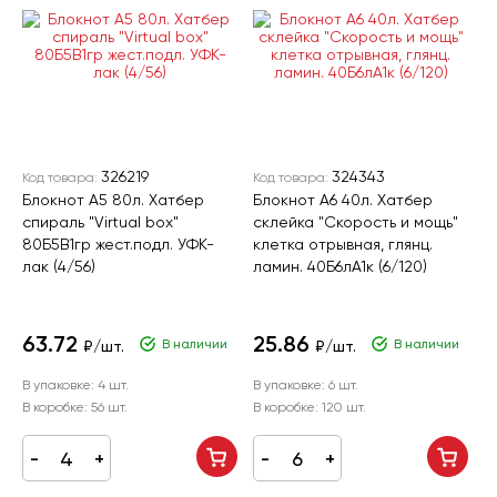
326219
324343
Код товара:
Код товара:
Блокнот А5 80л. Хатбер
Блокнот А6 40л. Хатбер
спираль "Virtual box"
склейка "Скорость и мощь"
80Б5В1гр жест.подл. УФК-
клетка отрывная, глянц.
лак (4/56)
ламин. 40Б6лA1к (6/120)
63.72
25.86
В наличии
В наличии
₽/шт.
₽/шт.
В упаковке:
4 шт.
В упаковке:
6 шт.
В коробке:
56 шт.
В коробке:
120 шт.