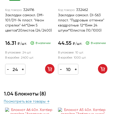
324916
332462
Код товара:
Код товара:
Закладки самокл. DM-
Закладки самокл. DI-563
101/DY-14 пласт. "Неон
пласт. "Пудровые оттенки"
стрелки" 44*12мм 5
квадратные 12*15мм 24
цветов*20листов (24/2400)
штуки*10листов (10/1000)
16.31
44.55
В наличии
В наличии
₽/шт.
₽/шт.
В упаковке:
24 шт.
В упаковке:
10 шт.
В коробке:
2400 шт.
В коробке:
1000 шт.
1.04 Блокноты
(8)
Посмотреть все товары →