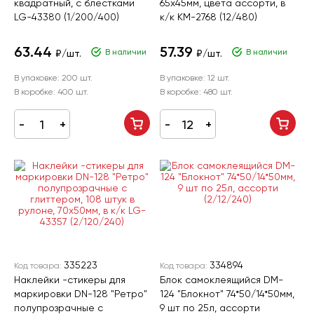
квадратный, с блестками
65х45мм, цвета ассорти, в
LG-43380 (1/200/400)
к/к KM-2768 (12/480)
63.44
57.39
В наличии
В наличии
₽/шт.
₽/шт.
В упаковке:
200 шт.
В упаковке:
12 шт.
В коробке:
400 шт.
В коробке:
480 шт.
335223
334894
Код товара:
Код товара:
Наклейки -стикеры для
Блок самоклеящийся DM-
маркировки DN-128 "Ретро"
124 "Блокнот" 74*50/14*50мм,
полупрозрачные с
9 шт по 25л, ассорти