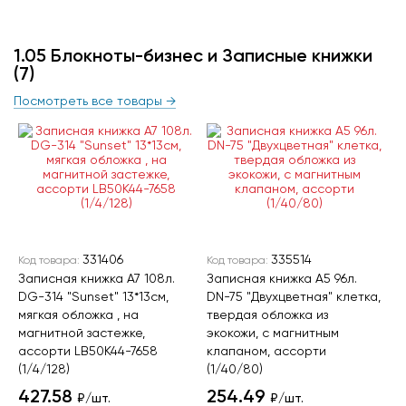
1.05 Блокноты-бизнес и Записные книжки
(7)
Посмотреть все товары →
331406
335514
Код товара:
Код товара:
Записная книжка А7 108л.
Записная книжка А5 96л.
DG-314 "Sunset" 13*13см,
DN-75 "Двухцветная" клетка,
мягкая обложка , на
твердая обложка из
магнитной застежке,
экокожи, с магнитным
ассорти LB50K44-7658
клапаном, ассорти
(1/4/128)
(1/40/80)
427.58
254.49
₽/шт.
₽/шт.