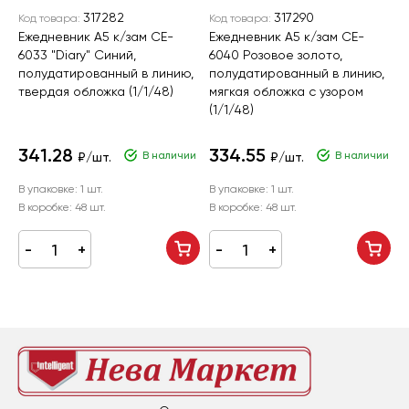
317282
317290
Код товара:
Код товара:
К
Ежедневник А5 к/зам CE-
Ежедневник А5 к/зам CE-
Е
6033 "Diary" Синий,
6040 Розовое золото,
"
полудатированный в линию,
полудатированный в линию,
п
твердая обложка (1/1/48)
мягкая обложка с узором
ф
(1/1/48)
л
341.28
334.55
В наличии
В наличии
₽/шт.
₽/шт.
В упаковке:
1 шт.
В упаковке:
1 шт.
В
В коробке:
48 шт.
В коробке:
48 шт.
В