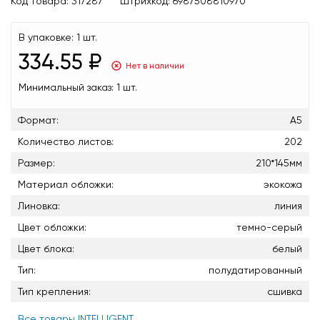
Код товара:
317287
Штрихкод:
6987508810970
В упаковке:
1 шт.
334.55 ₽
Нет в наличии
Минимальный заказ:
1 шт.
Формат:
А5
Количество листов:
202
Размер:
210*145мм
Материал обложки:
экокожа
Линовка:
линия
Цвет обложки:
темно-серый
Цвет блока:
белый
Тип:
полудатированный
Тип крепления:
сшивка
Все товары INTELLIGENT