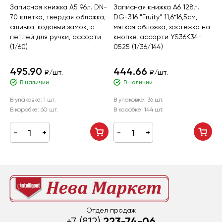
Записная книжка А5 96л. DN-
Записная книжка А6 128л.
З
70 клетка, твердая обложка,
DG-316 "Fruity" 11,6*16,5см,
8
сшивка, кодовый замок, с
мягкая обложка, застежка на
и
петлей для ручки, ассорти
кнопке, ассорти YS36K34-
м
(1/60)
0525 (1/36/144)
а
495.90
444.66
₽/шт.
₽/шт.
В наличии
В наличии
В
В упаковке:
1 шт.
В упаковке:
36 шт.
В
В коробке:
60 шт.
В коробке:
144 шт.
Отдел продаж
223-74-06
+7 (812)