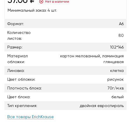
Нет в наличии
Минимальный заказ:
4 шт.
Формат:
А6
Количество
80
листов:
Размер:
102*146
Материал
картон мелованный, ламинация
обложки:
глянцевая
Линовка:
клетка
Цвет обложки:
рисунок
Плотность блока:
70г/м.кв
Цвет блока:
белый
Тип крепления:
двойная евроспираль
Все товары ErichKrause