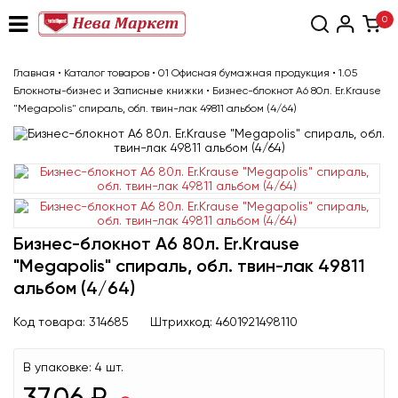
0
Главная
•
Каталог товаров
•
01 Офисная бумажная продукция
•
1.05
Блокноты-бизнес и Записные книжки
•
Бизнес-блокнот А6 80л. Er.Krause
"Megapolis" спираль, обл. твин-лак 49811 альбом (4/64)
Бизнес-блокнот А6 80л. Er.Krause
"Megapolis" спираль, обл. твин-лак 49811
альбом (4/64)
Код товара:
314685
Штрихкод:
4601921498110
В упаковке:
4 шт.
37.06 ₽