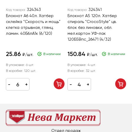
324343
324341
Код товара:
Код товара:
К
Блокнот А6 40л. Хатбер
Блокнот А5 120л. Хатбер
Б
склейка "Скорость и мощь"
спираль "CrocoStyle" цв.
с
клетка отрывная, глянц.
блок без линовки, обл.
к
ламин. 40Б6лA1к (6/120)
мел.картон УФ-лак
120Б5Впс_26471 (4/32)
25.86
150.84
В наличии
В наличии
₽/шт.
₽/шт.
В упаковке:
6 шт.
В упаковке:
4 шт.
В
В коробке:
120 шт.
В коробке:
32 шт.
В
Отдел продаж