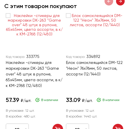
С этим товаром покупают
333775
334892
Код товара:
Код товара:
К
Наклейки -стикеры для
Блок самоклеящийся DM-122
Б
маркировки DK-263 "Game
"Неон" 76х76мм, 50 листов,
J
over" 48 штук в рулоне,
ассорти (12/1440)
7
65х45мм, цвета ассорти, в к/
б
к KM-2768 (12/480)
ц
(
57.39
33.09
В наличии
В наличии
₽/шт.
₽/шт.
В упаковке:
12 шт.
В упаковке:
12 шт.
В
В коробке:
480 шт.
В коробке:
1440 шт.
В