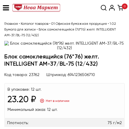
0
Главная
•
Каталог товаров
•
01 Офисная бумажная продукция
•
1.02
Бумага для записи
•
Блок самоклеящийся (76*76) желт. INTELLIGENT
АМ-37/BL-75 (12/432)
Блок самоклеящийся (76*76) желт.
INTELLIGENT АМ-37/BL-75 (12/432)
Код товара:
23762
Штрихкод:
6941236506710
В упаковке:
12 шт.
23.20 ₽
Нет в наличии
Минимальный заказ:
12 шт.
Плотность:
75 г/м2