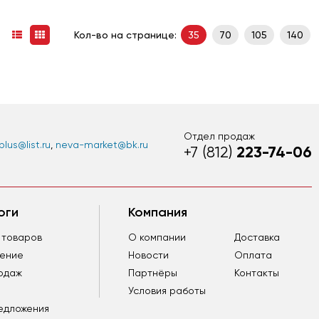
Кол-во на странице:
35
70
105
140
Отдел продаж
lus@list.ru
,
neva-market@bk.ru
223-74-06
+7 (812)
оги
Компания
 товаров
О компании
Доставка
ление
Новости
Оплата
одаж
Партнёры
Контакты
Условия работы
едложения