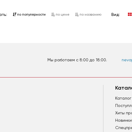
ть:
Вид:
по популярности
по цене
по названию
Мы работаем c 8:00 до 18:00.
nevap
Катал
Каталог
Поступ
Хиты пр
Новинки
Спецпр