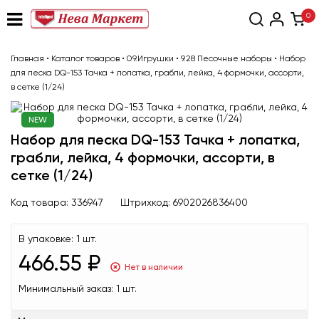
0
Главная
•
Каталог товаров
•
09.Игрушки
•
9.28 Песочные наборы
•
Набор
для песка DQ-153 Тачка + лопатка, грабли, лейка, 4 формочки, ассорти,
в сетке (1/24)
NEW
Набор для песка DQ-153 Тачка + лопатка,
грабли, лейка, 4 формочки, ассорти, в
сетке (1/24)
Код товара:
336947
Штрихкод:
6902026836400
В упаковке:
1 шт.
466.55 ₽
Нет в наличии
Минимальный заказ:
1 шт.