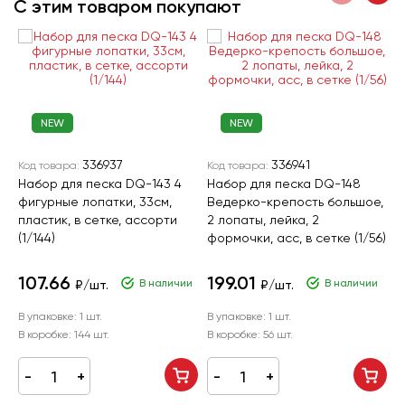
С этим товаром покупают
NEW
NEW
336937
336941
Код товара:
Код товара:
К
Набор для песка DQ-143 4
Набор для песка DQ-148
С
фигурные лопатки, 33см,
Ведерко-крепость большое,
1
пластик, в сетке, ассорти
2 лопаты, лейка, 2
(1/144)
формочки, асс, в сетке (1/56)
107.66
199.01
2
В наличии
В наличии
₽/шт.
₽/шт.
В упаковке:
1 шт.
В упаковке:
1 шт.
В
В коробке:
144 шт.
В коробке:
56 шт.
В