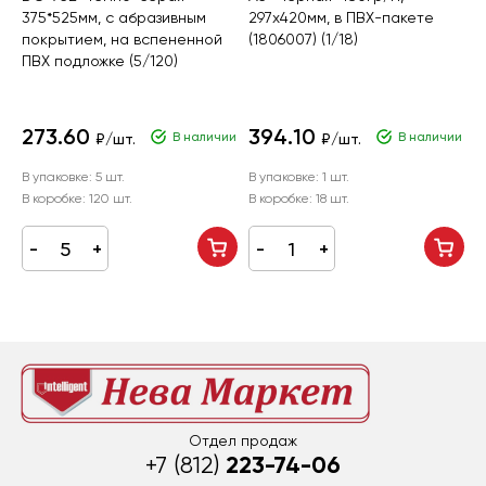
375*525мм, с абразивным
297х420мм, в ПВХ-пакете
ц
покрытием, на вспененной
(1806007) (1/18)
3
ПВХ подложке (5/120)
(
273.60
394.10
В наличии
В наличии
₽/шт.
₽/шт.
В упаковке:
5 шт.
В упаковке:
1 шт.
В
В коробке:
120 шт.
В коробке:
18 шт.
В
Отдел продаж
223-74-06
+7 (812)