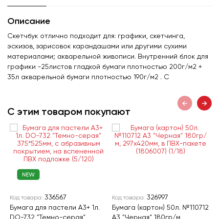
Описание
Скетчбук отлично подходит для: графики, скетчинга,
эскизов, зарисовок карандашами или другими сухими
материалами; акварельной живописи. Внутренний блок для
графики -25листов гладкой бумаги плотностью 200г/м2 +
35л акварельной бумаги плотностью 190г/м2 . С
С этим товаром покупают
NEW
336567
326997
Код товара:
Код товара:
К
Бумага для пастели А3+ 1л.
Бумага (картон) 50л. №110712
Б
DO-732 "Темно-серая"
А3 "Черная" 180гр/м,
I