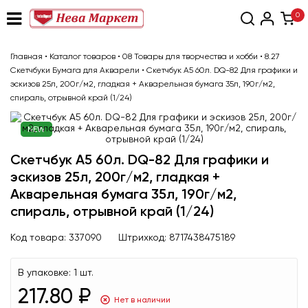
0
Главная
•
Каталог товаров
•
08 Товары для творчества и хобби
•
8.27
Скетчбуки Бумага для Акварели
•
Скетчбук А5 60л. DQ-82 Для графики и
эскизов 25л, 200г/м2, гладкая + Акварельная бумага 35л, 190г/м2,
спираль, отрывной край (1/24)
NEW
Скетчбук А5 60л. DQ-82 Для графики и
эскизов 25л, 200г/м2, гладкая +
Акварельная бумага 35л, 190г/м2,
спираль, отрывной край (1/24)
Код товара:
337090
Штрихкод:
8717438475189
В упаковке:
1 шт.
217.80 ₽
Нет в наличии