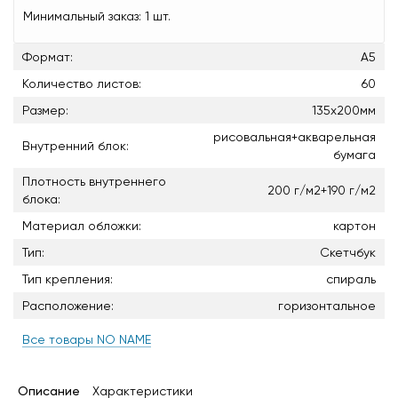
Минимальный заказ:
1 шт.
Формат:
А5
Количество листов:
60
Размер:
135х200мм
рисовальная+акварельная
Внутренний блок:
бумага
Плотность внутреннего
200 г/м2+190 г/м2
блока:
Материал обложки:
картон
Тип:
Скетчбук
Тип крепления:
спираль
Расположение:
горизонтальное
Все товары NO NAME
Описание
Характеристики