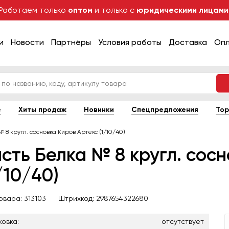
Работаем только
оптом
и только с
юридическими лицами
и
Новости
Партнёры
Условия работы
Доставка
Оп
е
Хиты продаж
Новинки
Спецпредложения
Тор
№ 8 кругл. сосновка Киров Артекс (1/10/40)
сть Белка № 8 кругл. сос
/10/40)
товара:
313103
Штрихкод:
2987654322680
ковка:
отсутствует