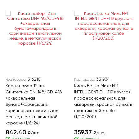
316210
331934
Код товара:
Код товара:
Кисти набор 12 шт.
Кисть Белка Микс №1
Синтетика DN-148/CD-418
INTELLIGENT DH-119 круглая,
+акварельная
профессиональная, для
бумага+карандаш в
акварели, красная ручка, в
коричневом текстильном
пластиковой колбе
мешке, в металлической
(1/20/200)
коробке (1/6/24)
842.40
359.37
₽/шт.
₽/шт.