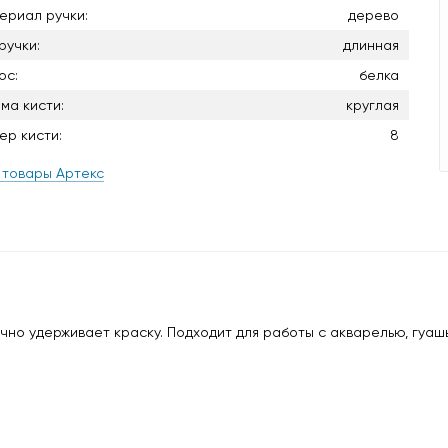
ериал ручки:
дерево
ручки:
длинная
ос:
белка
ма кисти:
круглая
ер кисти:
8
 товары Артекс
чно удерживает краску. Подходит для работы с акварелью, гуашь