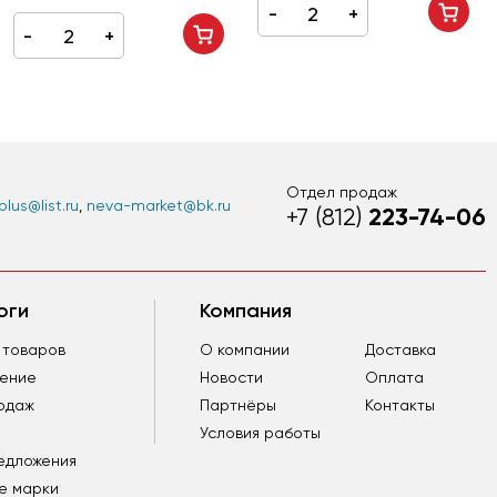
Отдел продаж
lus@list.ru
,
neva-market@bk.ru
223-74-06
+7 (812)
оги
Компания
 товаров
О компании
Доставка
ление
Новости
Оплата
одаж
Партнёры
Контакты
Условия работы
едложения
е марки