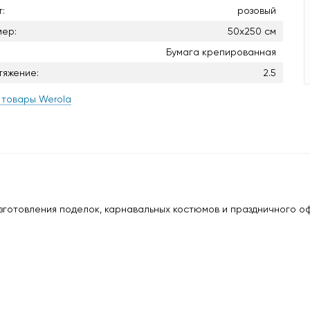
:
розовый
мер:
50х250 см
Бумага крепированная
тяжение:
2.5
 товары Werola
изготовления поделок, карнавальных костюмов и праздничного 