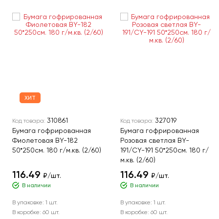
ХИТ
310861
327019
Код товара:
Код товара:
Бумага гофрированная
Бумага гофрированная
Фиолетовая BY-182
Розовая светлая BY-
50*250см. 180 г/м.кв. (2/60)
191/CY-191 50*250см. 180 г/
м.кв. (2/60)
116.49
116.49
₽/шт.
₽/шт.
В наличии
В наличии
В упаковке:
1 шт.
В упаковке:
1 шт.
В коробке:
60 шт.
В коробке:
60 шт.