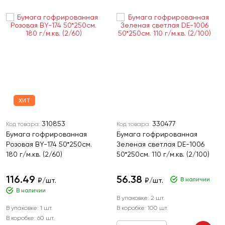
ХИТ
310853
330477
Код товара:
Код товара:
Бумага гофрированная
Бумага гофрированная
Розовая BY-174 50*250см.
Зеленая светлая DE-1006
180 г/м.кв. (2/60)
50*250см. 110 г/м.кв. (2/100)
116.49
56.38
В наличии
₽/шт.
₽/шт.
В наличии
В упаковке:
2 шт.
В упаковке:
1 шт.
В коробке:
100 шт.
В коробке:
60 шт.