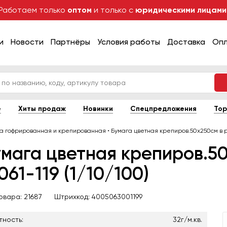
Работаем только
оптом
и только с
юридическими лицами
и
Новости
Партнёры
Условия работы
Доставка
Оп
е
Хиты продаж
Новинки
Спецпредложения
Тор
га гофрированная и крепированная
•
Бумага цветная крепиров.50х250см в рул
мага цветная крепиров.50
061-119 (1/10/100)
товара:
21687
Штрихкод:
4005063001199
тность:
32г/м.кв.