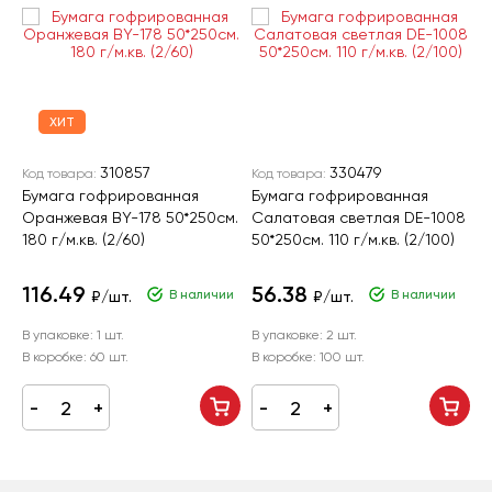
ХИТ
310857
330479
Код товара:
Код товара:
К
Бумага гофрированная
Бумага гофрированная
Б
Оранжевая BY-178 50*250см.
Салатовая светлая DE-1008
Г
180 г/м.кв. (2/60)
50*250см. 110 г/м.кв. (2/100)
г
116.49
56.38
В наличии
В наличии
₽/шт.
₽/шт.
В упаковке:
1 шт.
В упаковке:
2 шт.
В
В коробке:
60 шт.
В коробке:
100 шт.
В