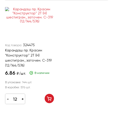
324475
Код товара:
Карандаш пр. Красин
"Конструктор" 2Т (H)
шестигран., заточен. С-319
(12/144/576)
6.86
В наличии
₽/шт.
В упаковке:
144 шт.
В коробке:
576 шт.