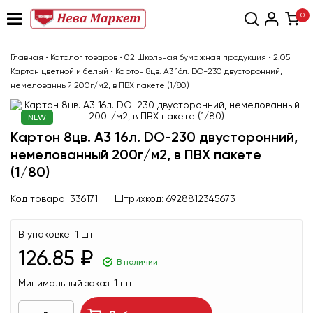
0
Главная
•
Каталог товаров
•
02 Школьная бумажная продукция
•
2.05
Картон цветной и белый
•
Картон 8цв. А3 16л. DO-230 двусторонний,
немелованный 200г/м2, в ПВХ пакете (1/80)
NEW
Картон 8цв. А3 16л. DO-230 двусторонний,
немелованный 200г/м2, в ПВХ пакете
(1/80)
Код товара:
336171
Штрихкод:
6928812345673
В упаковке:
1 шт.
126.85 ₽
В наличии
Минимальный заказ:
1 шт.