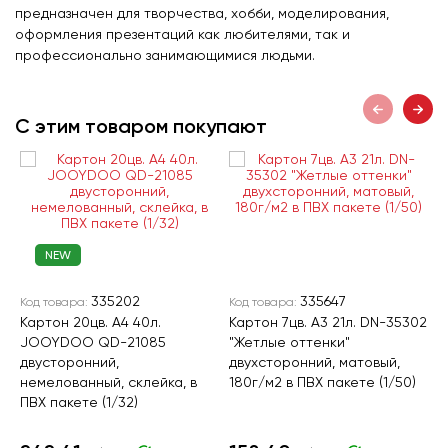
предназначен для творчества, хобби, моделирования,
оформления презентаций как любителями, так и
профессионально занимающимися людьми.
С этим товаром покупают
NEW
335202
335647
Код товара:
Код товара:
К
Картон 20цв. А4 40л.
Картон 7цв. А3 21л. DN-35302
К
JOOYDOO QD-21085
"Жетлые оттенки"
I
двусторонний,
двухсторонний, матовый,
н
немелованный, склейка, в
180г/м2 в ПВХ пакете (1/50)
П
ПВХ пакете (1/32)