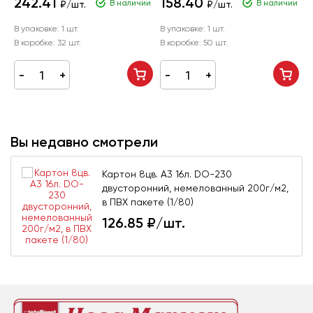
242.41
158.40
В наличии
В наличии
₽/шт.
₽/шт.
В упаковке:
1 шт.
В упаковке:
1 шт.
В
В коробке:
32 шт.
В коробке:
50 шт.
В
Вы недавно смотрели
Картон 8цв. А3 16л. DO-230
двусторонний, немелованный 200г/м2,
в ПВХ пакете (1/80)
126.85
₽/шт.