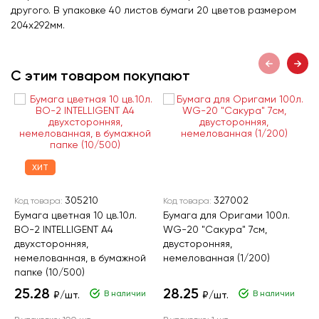
другого. В упаковке 40 листов бумаги 20 цветов размером
204х292мм.
С этим товаром покупают
ХИТ
305210
327002
Код товара:
Код товара:
К
Бумага цветная 10 цв.10л.
Бумага для Оригами 100л.
Б
BO-2 INTELLIGENT А4
WG-20 "Сакура" 7см,
Q
двухсторонняя,
двусторонняя,
н
немелованная, в бумажной
немелованная (1/200)
8
папке (10/500)
(
25.28
28.25
В наличии
В наличии
₽/шт.
₽/шт.