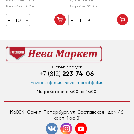
В упаковке:
100 шт.
В упаковке:
1 шт.
В
В коробке:
500 шт.
В коробке:
200 шт.
В
Отдел продаж
223-74-06
+7 (812)
nevaplus@list.ru
,
neva-market@bk.ru
Мы работаем c 8:00 до 18:00.
196084, Санкт-Петербург, ул. Заставская , дом 46,
корп. 1 оф.81