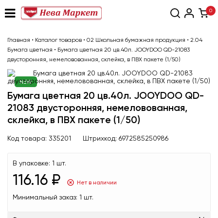
0
Главная
•
Каталог товаров
•
02 Школьная бумажная продукция
•
2.04
Бумага цветная
•
Бумага цветная 20 цв.40л. JOOYDOO QD-21083
двусторонняя, немеловованная, склейка, в ПВХ пакете (1/50)
NEW
Бумага цветная 20 цв.40л. JOOYDOO QD-
21083 двусторонняя, немеловованная,
склейка, в ПВХ пакете (1/50)
Код товара:
335201
Штрихкод:
6972585250986
В упаковке:
1 шт.
116.16 ₽
Нет в наличии
Минимальный заказ:
1 шт.