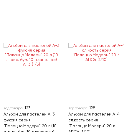
123
198
Код товара:
Код товара:
Альбом для пастелей А-3
Альбом для пастелей А-4
фуксия серия
сл.кость серия
"Палаццо.Модерн" 20 л.(10
"Палаццо.Модерн" 20 л.
л. рис. бум. 10 л.капельки)
АПС4 (1/10)