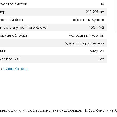
ичество листов:
10
мер:
210*297 мм
тренний блок:
офсетная бумага
тность внутреннего блока:
100 г/м2
ериал обложки:
мелованный картон
бумага для рисования
айн:
рисунок
 крепления:
нет
 товары Хатбер
чинающих или профессиональных художников. Набор бумаги из 10