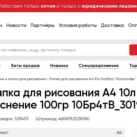
Работаем только
оптом
и только с
юридическими лицами
и
Новости
Партнёры
Условия работы
Доставка
Оп
е
Хиты продаж
Новинки
Спецпредложения
Тор
омы и папки для рисования
•
Папка для рисования А4 10л Хатбер "Котоселфи" 
пка для рисования А4 10л
снение 100гр 10Бр4тВ_3019
товара:
329493
Штрихкод:
4606782538760
мат:
А4