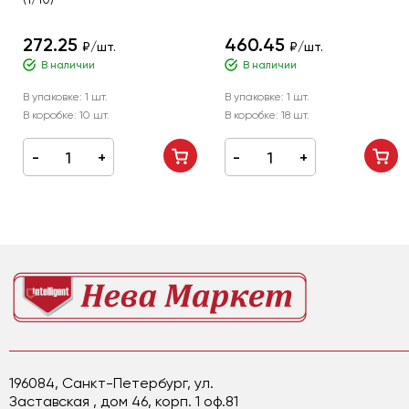
272.25
460.45
₽/шт.
₽/шт.
В наличии
В наличии
В упаковке:
1 шт.
В упаковке:
1 шт.
В коробке:
10 шт.
В коробке:
18 шт.
196084, Санкт-Петербург, ул.
Заставская , дом 46, корп. 1 оф.81