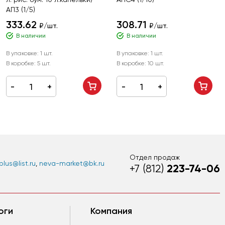
АП3 (1/5)
333.62
308.71
₽/шт.
₽/шт.
В наличии
В наличии
В упаковке:
1 шт.
В упаковке:
1 шт.
В коробке:
5 шт.
В коробке:
10 шт.
Отдел продаж
lus@list.ru
,
neva-market@bk.ru
223-74-06
+7 (812)
оги
Компания